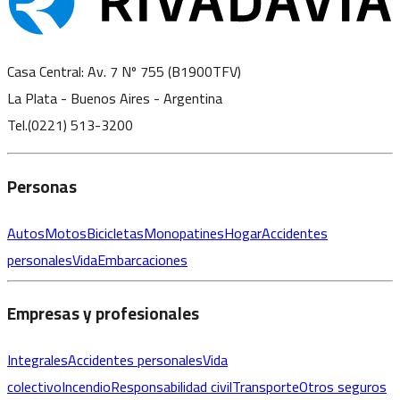
Casa Central: Av. 7 Nº 755 (B1900TFV)
La Plata - Buenos Aires - Argentina
Tel.(0221) 513-3200
Personas
Autos
Motos
Bicicletas
Monopatines
Hogar
Accidentes
personales
Vida
Embarcaciones
Empresas y profesionales
Integrales
Accidentes personales
Vida
colectivo
Incendio
Responsabilidad civil
Transporte
Otros seguros